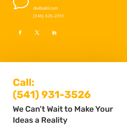
v
divibuild.com
(346) 426-2351
Call:
(541) 931-3526
We Can’t Wait to Make Your
Ideas a Reality