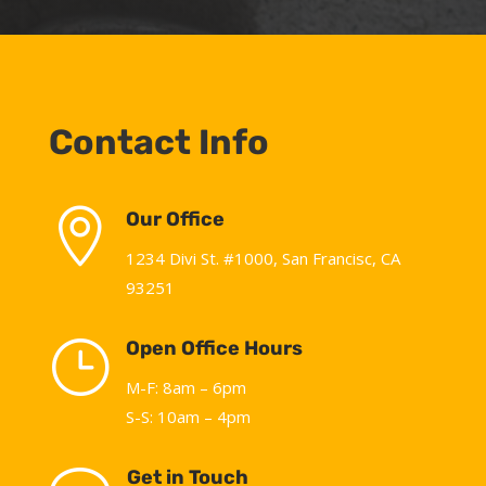
Contact Info

Our Office
1234 Divi St. #1000, San Francisc, CA
93251
}
Open Office Hours
M-F: 8am – 6pm
S-S: 10am – 4pm
Get in Touch